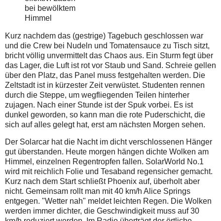
bei bewölktem
Himmel
Kurz nachdem das (gestrige) Tagebuch geschlossen war
und die Crew bei Nudeln und Tomatensauce zu Tisch sitzt,
bricht völlig unvermittelt das Chaos aus. Ein Sturm fegt über
das Lager, die Luft ist rot vor Staub und Sand. Schreie gellen
über den Platz, das Panel muss festgehalten werden. Die
Zeltstadt ist in kürzester Zeit verwüstet. Studenten rennen
durch die Steppe, um wegfliegenden Teilen hinterher
zujagen. Nach einer Stunde ist der Spuk vorbei. Es ist
dunkel geworden, so kann man die rote Puderschicht, die
sich auf alles gelegt hat, erst am nächsten Morgen sehen.
Der Solarcar hat die Nacht im dicht verschlossenen Hänger
gut überstanden. Heute morgen hängen dichte Wolken am
Himmel, einzelnen Regentropfen fallen. SolarWorld No.1
wird mit reichlich Folie und Tesaband regensicher gemacht.
Kurz nach dem Start schließt Phoenix auf, überholt aber
nicht. Gemeinsam rollt man mit 40 km/h Alice Springs
entgegen. "Wetter nah" meldet leichten Regen. Die Wolken
werden immer dichter, die Geschwindigkeit muss auf 30
km/h reduziert werden. Im Radio überträgt der örtliche