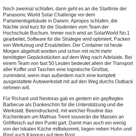
Noch zweimal schlafen, dann geht es an die Startlinie der
Panasonic World Solar Challenge vor dem
Parlamentsgebäude in Darwin. Apropos schlafen, die
Nächte sind kurz für die Studenten vom Team der
Hochschule Bochum. Immer noch wird an SolarWorld No.1
gearbeitet, Software für die Strategie wird optimiert, Packen
von Werkzeug und Ersatzteilen. Der Container ist heute
Morgen abgeholt worden und schon mit nicht mehr
benötigten Gepäckstücken auf dem Weg nach Adelaide. Bei
einem Team von fast 50 Leuten bedeutet allein der Transport
aller Koffer und Taschen eine logistische Großtat,
zumindest, wenn man außerdem noch eine komplett
ausgestattete Autowerkstatt mit auf den Weg durchs Outback
nehmen will.
Für Richard und Nestoras gab es gestern ein gepflegtes
Barbecue als Dankeschön für die Unterstützung und die
Werkstatt. Beeindruckend, mit welcher Routine das
Küchenteam um Mathias Treml souverän die Massen an
Grillfleisch auf den Punkt gart. Damit man auch ein wenig
von der lokalen Küche mitbekommt, liegen neben Huhn und
Rind auch Känguru auf dem Rost.